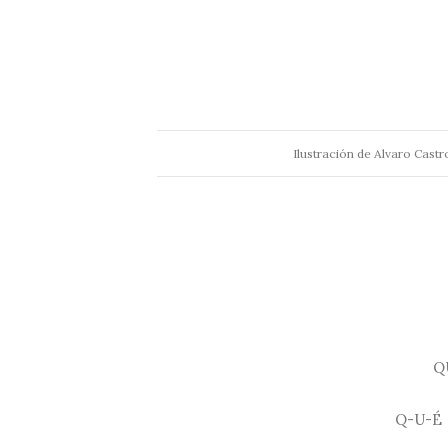
Ilustración de Alvaro Cast
Q
Q-U-É 