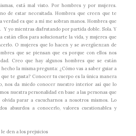
ismas, está mal visto. Por hombres y por mujeres.
no de estar necesitada. Hombres que creen que te
Y la verdad es que a mí me sobran manos. Hombres que
o. Y yo mientras disfrutando por partida doble. Sola. Y
stán ellos para solucionarte la vida, y mujeres que
cerlo. O mujeres que lo hacen y se avergüenzan de
ombres que se piensan que es porque con ellos nos
alidad. Creo que hay algunos hombres que se están
hecho la misma pregunta: ¿Cómo vas a saber guiar a
lo que te gusta? Conocer tu cuerpo es la única manera
o, nos da miedo conocer nuestro interior así que lo
os nuestra personalidad en base a las personas que
olvida parar a escucharnos a nosotros mismos. Lo
os absurdos a conocerlo, valores cuestionables y
le den a los prejuicios