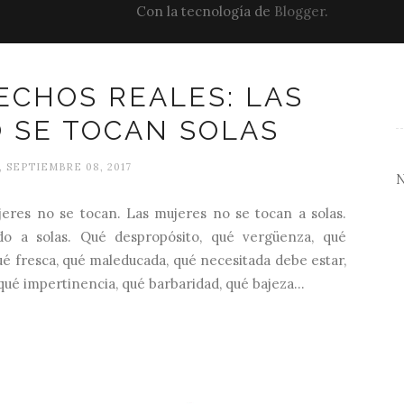
Con la tecnología de
Blogger
.
ECHOS REALES: LAS
 SE TOCAN SOLAS
, SEPTIEMBRE 08, 2017
jeres no se tocan. Las mujeres no se tocan a solas.
o a solas. Qué despropósito, qué vergüenza, qué
ué fresca, qué maleducada, qué necesitada debe estar,
qué impertinencia, qué barbaridad, qué bajeza...