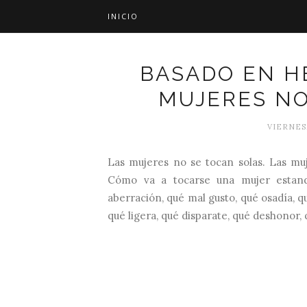
INICIO
BASADO EN H
MUJERES NO
VIERNES
Las mujeres no se tocan solas. Las mu
Cómo va a tocarse una mujer estand
aberración, qué mal gusto, qué osadía, q
qué ligera, qué disparate, qué deshonor, 