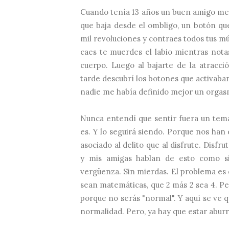
Cuando tenía 13 años un buen amigo me di
que baja desde el ombligo, un botón qu
mil revoluciones y contraes todos tus m
caes te muerdes el labio mientras notas
cuerpo. Luego al bajarte de la atracci
tarde descubrí los botones que activaba
nadie me había definido mejor un orga
Nunca entendí que sentir fuera un tema
es. Y lo seguirá siendo. Porque nos han
asociado al delito que al disfrute. Disf
y mis amigas hablan de esto como si
vergüenza. Sin mierdas. El problema es q
sean matemáticas, que 2 más 2 sea 4. Per
porque no serás "normal". Y aquí se ve 
normalidad. Pero, y
a hay que estar aburr