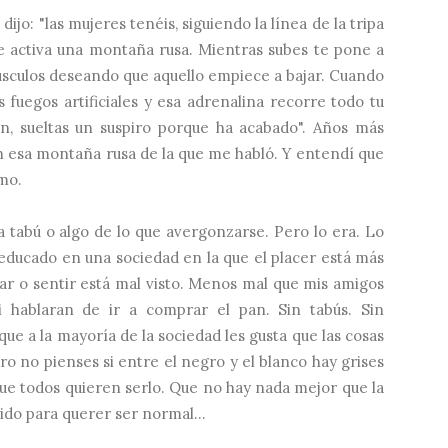
jo: "las mujeres tenéis, siguiendo la línea de la tripa
e activa una montaña rusa. Mientras subes te pone a
úsculos deseando que aquello empiece a bajar. Cuando
 fuegos artificiales y esa adrenalina recorre todo tu
ón, sueltas un suspiro porque ha acabado". Años más
n esa montaña rusa de la que me habló. Y entendí que
smo.
 tabú o algo de lo que avergonzarse. Pero lo era. Lo
 educado en una sociedad en la que el placer está más
rutar o sentir está mal visto. Menos mal que mis amigos
 hablaran de ir a comprar el pan. Sin tabús. Sin
ue a la mayoría de la sociedad les gusta que las cosas
o no pienses si entre el negro y el blanco hay grises
que todos quieren serlo. Que no hay nada mejor que la
ido para querer ser normal...