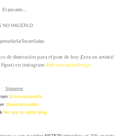
El pecado...
S NO HACERLO
jeresNoSeTocanSolas
o de ilustración para el post de hoy ¡Eres un artista!
a flipar) en instagram
@alvarocastrodesign
Sígueme
gram
@nosoytuestilo
ter
@nosoytuestilo
ok
No soy tu estilo blog
mpany y con el código
NSTE20
obtendrás un 20% en toda