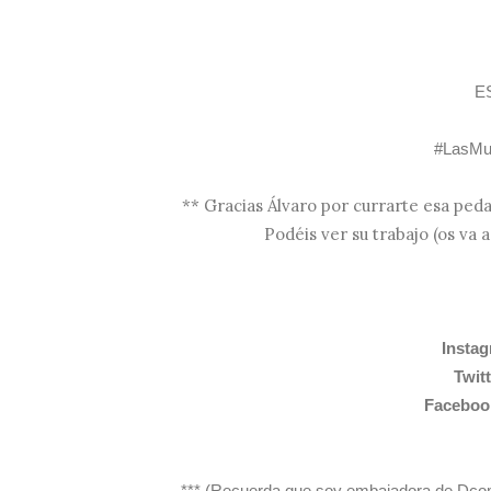
E
#LasMu
** Gracias Álvaro por currarte esa pedaz
Podéis ver su trabajo (os va 
Insta
Twit
Facebo
*** (Recuerda que soy embajadora de Dco