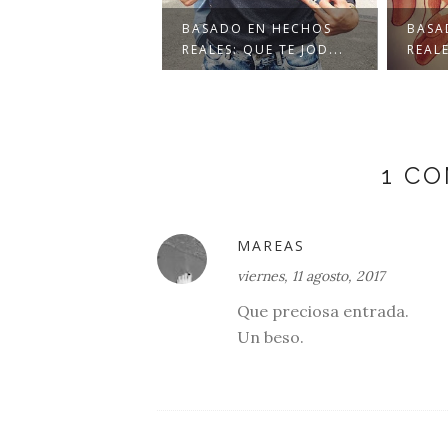
DO EN HECHOS
BASADO EN HECHOS
BASA
S: NO ME NECE...
REALES: QUE TE JOD...
REAL
1 C
MAREAS
viernes, 11 agosto, 2017
Que preciosa entrada.
Un beso.