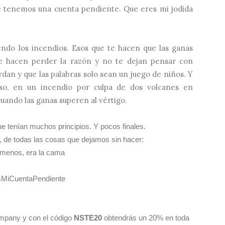
que tenemos una cuenta pendiente. Que eres mi jodida
endo los incendios. Esos que te hacen que las ganas
te hacen perder la razón y no te dejan pensar con
rdan y que las palabras solo sean un juego de niños. Y
so, en un incendio por culpa de dos volcanes en
cuando las ganas superen al vértigo.
e tenían muchos principios. Y pocos finales.
ia, de todas las cosas que dejamos sin hacer:
 menos, era la cama
sMiCuentaPendiente
mpany y con el código
NSTE20
obtendrás un 20% en toda