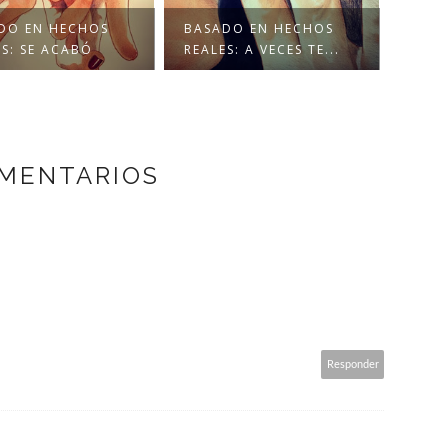
DO EN HECHOS
BASADO EN HECHOS
BASA
ES: SE ACABÓ
REALES: A VECES TE...
REAL
OMENTARIOS
Responder