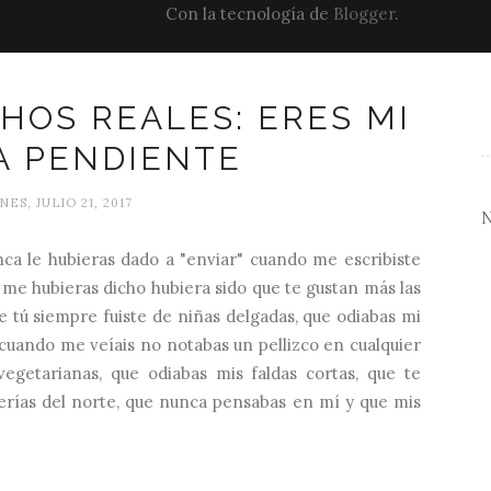
Con la tecnología de
Blogger
.
HOS REALES: ERES MI
A PENDIENTE
NES, JULIO 21, 2017
ca le hubieras dado a "enviar" cuando me escribiste
 me hubieras dicho hubiera sido que te gustan más las
e tú siempre fuiste de niñas delgadas, que odiabas mi
 cuando me veíais no notabas un pellizco en cualquier
vegetarianas, que odiabas mis faldas cortas, que te
ferías del norte, que nunca pensabas en mí y que mis