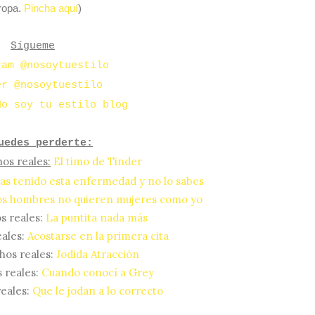
ropa.
Pincha aquí
)
Sígueme
ram @nosoytuestilo
er @nosoytuestilo
No soy tu estilo blog
uedes perderte:
os reales:
El timo de Tinder
as tenido esta enfermedad y no lo sabes
os hombres no quieren mujeres como yo
s reales:
La puntita nada más
ales:
Acostarse en la primera cita
hos reales:
Jodida Atracción
 reales:
Cuando conocí a Grey
eales:
Que le jodan a lo correcto