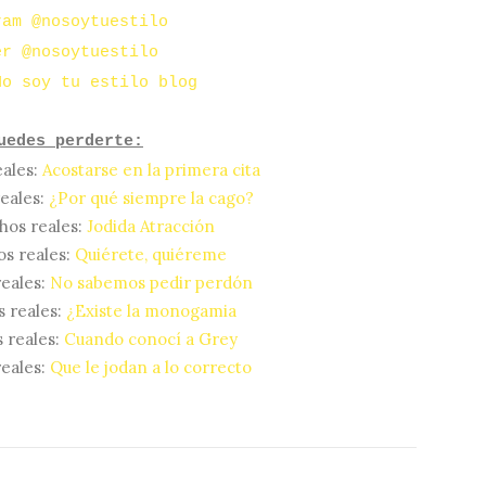
ram @nosoytuestilo
er @nosoytuestilo
No soy tu estilo blog
uedes perderte:
ales:
Acostarse en la primera cita
eales:
¿Por qué siempre la cago?
hos reales:
Jodida Atracción
s reales:
Quiérete, quiéreme
eales:
No sabemos pedir perdón
 reales:
¿Existe la monogamia
 reales:
Cuando conocí a Grey
eales:
Que le jodan a lo correcto