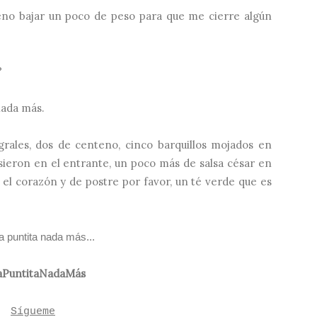
eno bajar un poco de peso para que me cierre algún
?
nada más.
grales, dos de centeno, cinco barquillos mojados en
usieron en el entrante, un poco más de salsa césar en
 el corazón y de postre por favor, un té verde que es
a puntita nada más...
PuntitaNadaMás
Sígueme