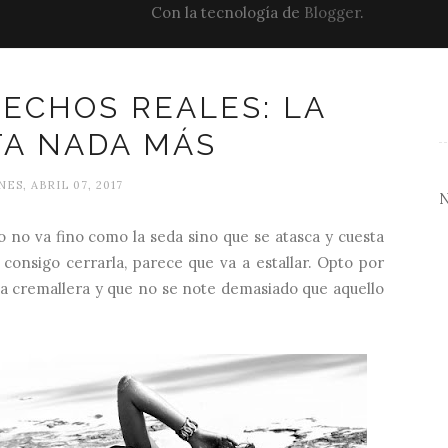
Con la tecnología de
Blogger
.
ECHOS REALES: LA
TA NADA MÁS
ES, ABRIL 07, 2017
 no va fino como la seda sino que se atasca y cuesta
 consigo cerrarla, parece que va a estallar. Opto por
a cremallera y que no se note demasiado que aquello