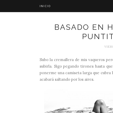
INICIO
BASADO EN H
PUNTI
VIERN
Subo la cremallera de mis vaqueros pero
subirla. Sigo pegando tirones hasta que
ponerme una camiseta larga que cubra l
acabará saltando por los aires.