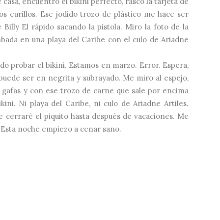
 casa, encuentro el bikini perfecto, rasco la tarjeta de
s eurillos. Ese jodido trozo de plástico me hace ser
illy El rápido sacando la pistola. Miro la foto de la
mbada en una playa del Caribe con el culo de Ariadne
do probar el bikini. Estamos en marzo. Error. Espera,
puede ser en negrita y subrayado. Me miro al espejo,
s gafas y con ese trozo de carne que sale por encima
kini. Ni playa del Caribe, ni culo de Ariadne Artiles.
e cerraré el piquito hasta después de vacaciones. Me
. Esta noche empiezo a cenar sano.