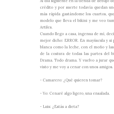
Al día siguiente en la tienda de debajo de
crédito y por suerte todavía quedan uno
más rápida gastándome los cuartos, que B
modelo que lleva el bikini y me veo tu
Artiles.
Cuando llego a casa, ingenua de mí, deci
mejor dicho: ERROR. En mayúscula y si 
blanca como la leche, con el moño y la
de la costura de todas las partes del bi
Drama. Todo drama. Y vuelvo a jurar qu
visto y me voy a cenar con unos amigos
- Camarero: ¿Qué quieren tomar?
- Yo: Cenaré algo ligero, una ensalada.
- Luis: ¿Estás a dieta?