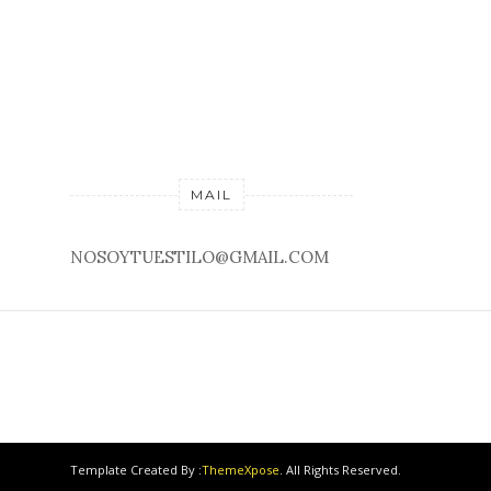
MAIL
NOSOYTUESTILO@GMAIL.COM
Template Created By :
ThemeXpose
. All Rights Reserved.