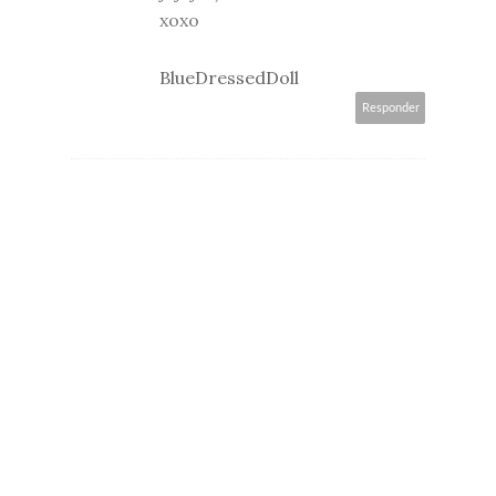
xoxo
BlueDressedDoll
Responder