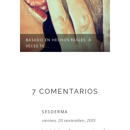
E
BASADO EN HECHOS REALES: A
BASA
VECES TE...
PERS
7 COMENTARIOS
SESDERMA
viernes, 20 noviembre, 2015