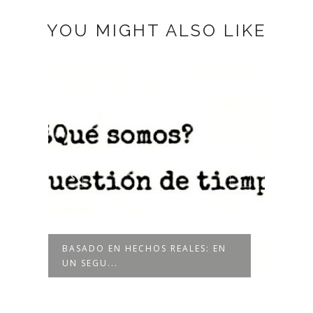
YOU MIGHT ALSO LIKE
BASADO EN HECHOS REALES: EN
BASA
UN SEGU...
EL PR