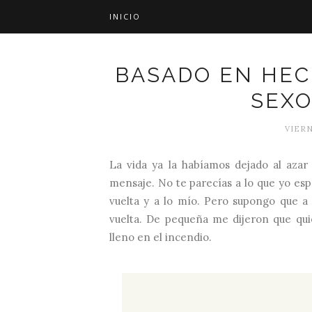
INICIO
BASADO EN HEC
SEXO
VIERN
La vida ya la habíamos dejado al azar
mensaje. No te parecías a lo que yo espe
vuelta y a lo mío. Pero supongo que a
vuelta. De pequeña me dijeron que qu
lleno en el incendio.