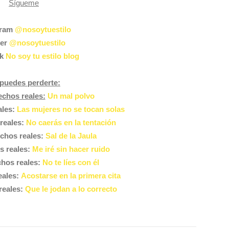
Sígueme
gram
@nosoytuestilo
ter
@nosoytuestilo
ok
No soy tu estilo blog
puedes perderte:
chos reales:
Un mal polvo
ales:
Las mujeres no se tocan solas
reales:
No caerás en la tentación
chos reales:
Sal de la Jaula
s reales:
Me iré sin hacer ruido
hos reales:
No te líes con él
eales:
Acostarse en la primera cita
reales:
Que le jodan a lo correcto