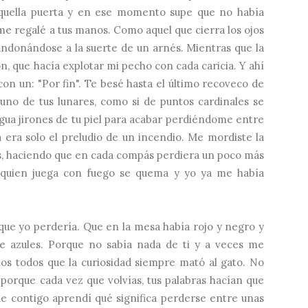
 aquella puerta y en ese momento supe que no había
me regalé a tus manos. Como aquel que cierra los ojos
bandonándose a la suerte de un arnés. Mientras que la
ón, que hacía explotar mi pecho con cada caricia. Y ahí
on un: "Por fin". Te besé hasta el último recoveco de
no de tus lunares, como si de puntos cardinales se
ngua jirones de tu piel para acabar perdiéndome entre
a era solo el preludio de un incendio. Me mordiste la
ras, haciendo que en cada compás perdiera un poco más
 quien juega con fuego se quema y yo ya me había
que yo perdería. Que en la mesa había rojo y negro y
e azules. Porque no sabía nada de ti y a veces me
os todos que la curiosidad siempre mató al gato. No
 porque cada vez que volvías, tus palabras hacían que
e contigo aprendí qué significa perderse entre unas