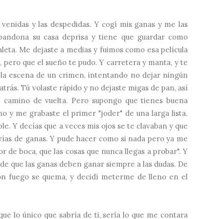
y venidas y las despedidas. Y cogí mis ganas y me las
andona su casa deprisa y tiene que guardar como
leta. Me dejaste a medias y fuimos como esa película
l, pero que el sueño te pudo. Y carretera y manta, y te
 la escena de un crimen, intentando no dejar ningún
 atrás. Tú volaste rápido y no dejaste migas de pan, así
el camino de vuelta. Pero supongo que tienes buena
 y me grabaste el primer "joder" de una larga lista.
e. Y decías que a veces mis ojos se te clavaban y que
rías de ganas. Y pude hacer como si nada pero ya me
r de boca, que las cosas que nunca llegas a probar". Y
de que las ganas deben ganar siempre a las dudas. De
n fuego se quema, y decidí meterme de lleno en el
ue lo único que sabría de ti, sería lo que me contara