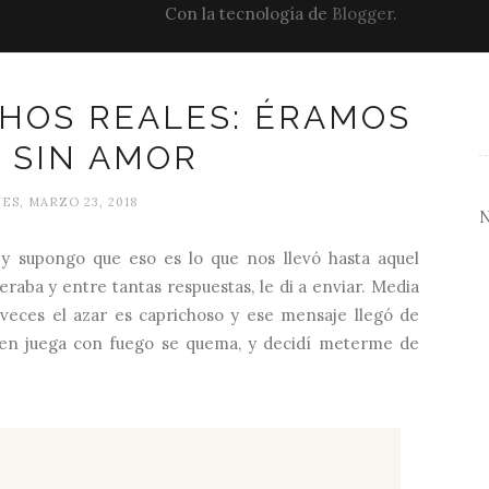
Con la tecnología de
Blogger
.
HOS REALES: ÉRAMOS
 SIN AMOR
ES, MARZO 23, 2018
 y supongo que eso es lo que nos llevó hasta aquel
raba y entre tantas respuestas, le di a enviar. Media
 veces el azar es caprichoso y ese mensaje llegó de
ien juega con fuego se quema, y decidí meterme de