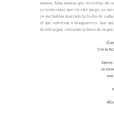
manos. Esas manos que recorrían mi cue
yo tenía claro que en este juego, yo no 
ya me habías marcado la fecha de caduc
el que volvieras a desaparecer. Aun as
decidí seguir cruzando la línea de tu pue
Éram
Con la fe
fuimos 
un incen
una 
m
#Ér