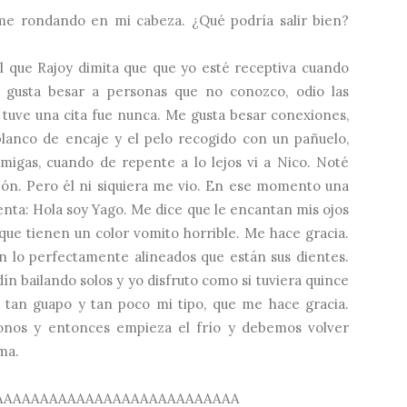
ime rondando en mi cabeza. ¿Qué podría salir bien?
l que Rajoy dimita que que yo esté receptiva cuando
 gusta besar a personas que no conozco, odio las
e tuve una cita fue nunca. Me gusta besar conexiones,
lanco de encaje y el pelo recogido con un pañuelo,
amigas, cuando de repente a lo lejos vi a Nico. Noté
ón. Pero él ni siquiera me vio. En ese momento una
enta: Hola soy Yago. Me dice que le encantan mis ojos
ue tienen un color vomito horrible. Me hace gracia.
n lo perfectamente alineados que están sus dientes.
n bailando solos y yo disfruto como si tuviera quince
s tan guapo y tan poco mi tipo, que me hace gracia.
onos y entonces empieza el frío y debemos volver
ma.
AAAAAAAAAAAAAAAAAAAAAAAAAAA