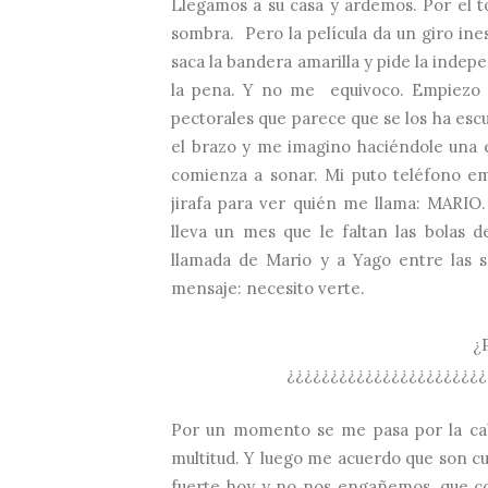
Llegamos a su casa y ardemos. Por el t
sombra. Pero la película da un giro ine
saca la bandera amarilla y pide la indep
la pena. Y no me equivoco. Empiezo 
pectorales que parece que se los ha esc
el brazo y me imagino haciéndole una 
comienza a sonar. Mi puto teléfono em
jirafa para ver quién me llama: MARIO
lleva un mes que le faltan las bolas 
llamada de Mario y a Yago entre las 
mensaje: necesito verte.
¿
¿¿¿¿¿¿¿¿¿¿¿¿¿¿¿¿¿¿¿¿¿¿¿
Por un momento se me pasa por la cab
multitud. Y luego me acuerdo que son c
fuerte hoy y no nos engañemos, que c