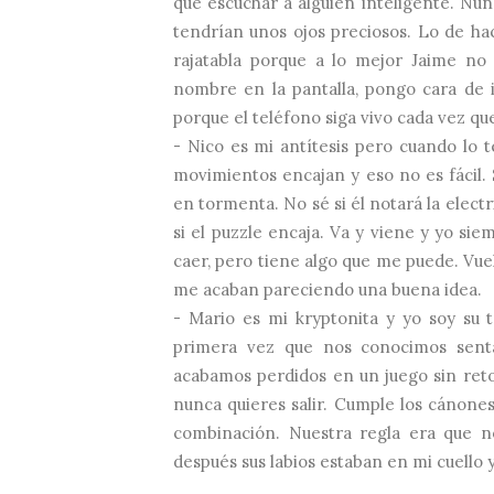
que escuchar a alguien inteligente. Nun
tendrían unos ojos preciosos. Lo de ha
rajatabla porque a lo mejor Jaime n
nombre en la pantalla, pongo cara de 
porque el teléfono siga vivo cada vez qu
- Nico es mi antítesis pero cuando lo
movimientos encajan y eso no es fácil. 
en tormenta. No sé si él notará la elect
si el puzzle encaja. Va y viene y yo sie
caer, pero tiene algo que me puede. Vue
me acaban pareciendo una buena idea.
- Mario es mi kryptonita y yo soy su 
primera vez que nos conocimos sentad
acabamos perdidos en un juego sin reto
nunca quieres salir. Cumple los cánones
combinación. Nuestra regla era que n
después sus labios estaban en mi cuello y