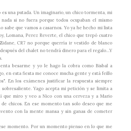
o es una putada. Un imaginario, un chico tormenta, mi
 nada si no fuera porque todos ocupaban el mismo
no sabe que vamos a casarnos. Yo ya he hecho mi lista
joy, Lomana, Perez Reverte, el chico que trepó cuatro
 Zidane, CR7 no porque querría ir vestido de blanco
espués del chalet no tendrá dinero para el regalo...Y
s.
tenta besarme y yo le hago la cobra como Bisbal a
ago, en esta fiesta me conoce mucha gente y está feillo
s". En los exámenes justificar la respuesta siempre
 sobresaliente. Yago acepta mi petición y se limita a
í que miro y veo a Nico con una cerveza y a Mario
 de chicos. En ese momento tan solo deseo que me
onvento con la mente mansa y sin ganas de cometer
 ese momento. Por un momento pienso en lo que me