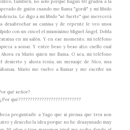
onteo, también, no solo porque hagan 60 grados a la
sperado de guión cuando me llama "gordi" y mi libido
endencia. Le digo a mi libido "sé fuerte" que merecerá
a desabrochar su camisa y de repente le veo unos
ulpido con un cincel el mismísimo Miguel Ángel. Dobla
estatua en mi salón. Y en ese momento, mi teléfono
pieza a sonar. Y entre beso y beso alzo cuello cual
. Ahora es Mario quien me llama. O sea, mi teléfono
del desierto y ahora tenía, un mensaje de Nico, una
sábanas. Mario me vuelve a llamar y me escribe un
Por qué señor?
¿Por qué???????????????????????????
eza preguntarle a Yago que si piensa que tres son
uatro y desecho la idea porque no he desayunado muy
on 30 años y tres maromos igual me acaba dando el