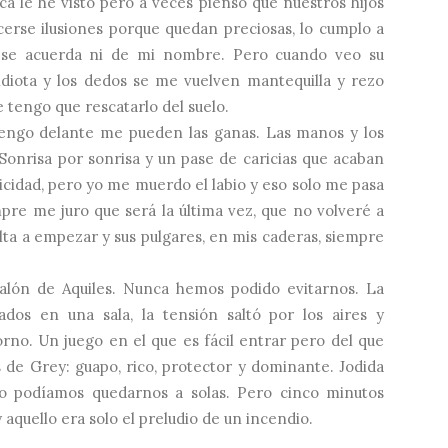
ca le he visto pero a veces pienso que nuestros hijos
cerse ilusiones porque quedan preciosas, lo cumplo a
o se acuerda ni de mi nombre. Pero cuando veo su
idiota y los dedos se me vuelven mantequilla y rezo
e tengo que rescatarlo del suelo.
 tengo delante me pueden las ganas. Las manos y los
Sonrisa por sonrisa y un pase de caricias que acaban
ricidad, pero yo me muerdo el labio y eso solo me pasa
mpre me juro que será la última vez, que no volveré a
lta a empezar y sus pulgares, en mis caderas, siempre
talón de Aquiles. Nunca hemos podido evitarnos. La
os en una sala, la tensión saltó por los aires y
rno. Un juego en el que es fácil entrar pero del que
 de Grey: guapo, rico, protector y dominante. Jodida
o podíamos quedarnos a solas. Pero cinco minutos
 aquello era solo el preludio de un incendio.