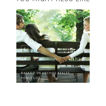
BASADO EN HECHOS REALES:
BASA
PONLE LOS ...
LE JO