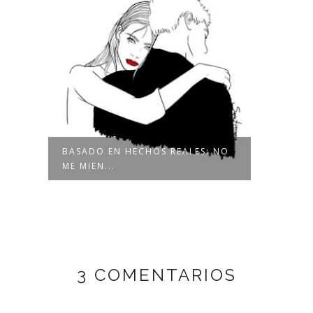
BASADO EN HECHOS REALES: NO
BASA
ME MIEN...
ME NE
3 COMENTARIOS