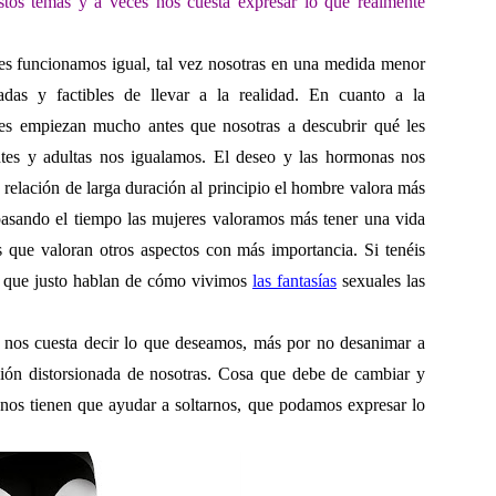
stos temas y a veces nos cuesta expresar lo que
realmente
res funcionamos igual, tal vez nosotras en una medida menor
das y factibles de llevar a la realidad. En cuanto a la
es empiezan mucho antes que nosotras a descubrir qué les
tes y adultas nos igualamos. El deseo y las hormonas nos
elación de larga duración al principio el hombre valora más
pasando el tiempo las mujeres valoramos más tener una vida
s que valoran otros aspectos con más importancia. Si tenéis
st que justo hablan de cómo vivimos
las fantasías
sexuales las
 nos cuesta decir lo que deseamos, más por no desanimar a
sión distorsionada de nosotras. Cosa que debe de cambiar y
 nos tienen que ayudar a soltarnos, que podamos expresar lo