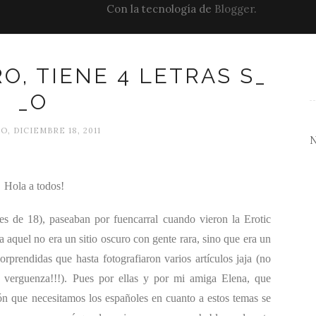
Con la tecnología de
Blogger
.
, TIENE 4 LETRAS S_
_O
, DICIEMBRE 18, 2011
Hola a todos!
 de 18), paseaban por fuencarral cuando vieron la Erotic
a aquel no era un sitio oscuro con gente rara, sino que era un
sorprendidas que hasta fotografiaron varios artículos jaja (no
verguenza!!!). Pues por ellas y por mi amiga Elena, que
ón que necesitamos los españoles en cuanto a estos temas se