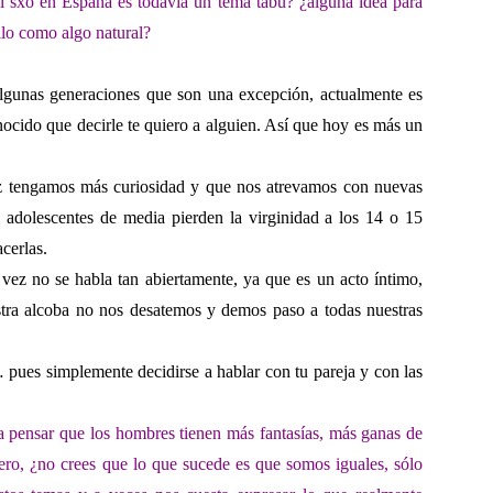
el sxo en España es todavía un tema tabú?
¿alguna idea para
llo
como algo natural?
lgunas generaciones que son una excepción, actualmente es
ocido que decirle te quiero a alguien. Así que hoy es más un
ez tengamos más curiosidad y que nos atrevamos con nuevas
s adolescentes de media pierden la virginidad a los 14 o 15
cerlas.
vez no se habla tan abiertamente, ya que es un acto íntimo,
estra alcoba no nos desatemos y demos paso a todas nuestras
pues simplemente decidirse a hablar con tu pareja y con las
a pensar que los hombres tienen más fantasías, más ganas
de
Pero, ¿no crees que
lo que sucede es que somos iguales, sólo