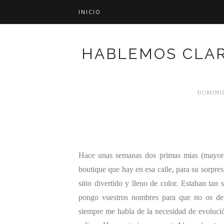
INICIO
HABLEMOS CLARO
DOMINGO
Hace unas semanas dos primas mias (mayores
boutique que hay en esa calle, para su sorpres
sitio divertido y lleno de color. Estaban tan 
pongo vuestros nombres para que no os de 
siempre me habla de la necesidad de evoluci