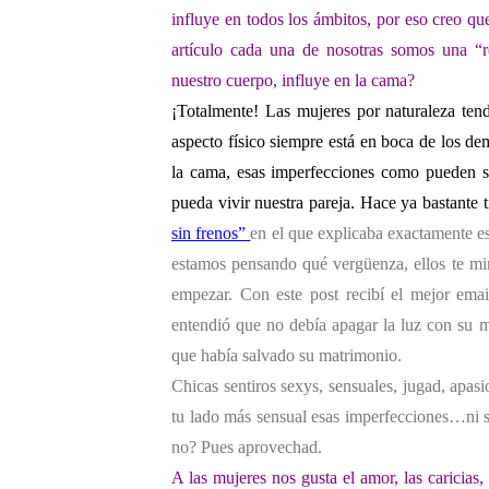
influye en todos los ámbitos, por eso creo qu
artículo cada una
de nosotras somos una “re
nuestro cuerpo, influye en la cama?
¡Totalmente! Las mujeres por naturaleza ten
aspecto físico siempre está en boca de los 
la cama, esas imperfecciones como pueden se
pueda vivir nuestra pareja. Hace ya bastante 
sin frenos”
en el que explicaba exactamente es
estamos pensando qué vergüenza, ellos te mi
empezar. Con este post recibí el mejor ema
entendió que no debía apagar la luz con su m
que había salvado su matrimonio.
Chicas sentiros sexys, sensuales, jugad, ap
tu lado más sensual esas imperfecciones…ni s
no? Pues aprovechad.
A las mujeres nos gusta el amor, las
caricias