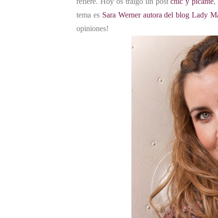
refiere. Hoy os traigo un post
chic y picante
,
tema es
Sara Werner autora del blog Lady M
opiniones!