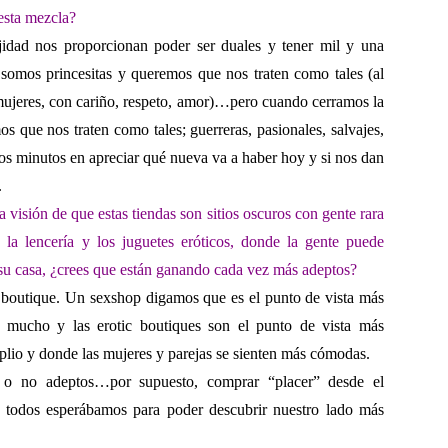
 esta mezcla?
jidad nos proporcionan poder ser duales y tener mil y una
 somos princesitas y queremos que nos traten como tales (al
 mujeres, con cariño, respeto, amor)…pero cuando cerramos la
 que nos traten como tales; guerreras, pasionales, salvajes,
s minutos en apreciar qué nueva va a haber hoy y si nos dan
.
la visión de que estas tiendas son sitios oscuros con gente
rara
 la lencería y los juguetes eróticos, donde
la gente puede
su casa,
¿crees que están ganando cada vez más adeptos?
c boutique. Un sexshop digamos que es el punto de vista más
 mucho y las erotic boutiques son el punto de vista más
io y donde las mujeres y parejas se sienten más cómodas.
 o no adeptos…por supuesto, comprar “placer” desde el
e todos esperábamos para poder descubrir nuestro lado más