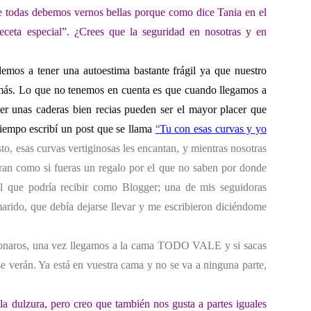
e todas
debemos vernos bellas porque como dice Tania en el
ceta especial”. ¿Crees que la seguridad
en nosotras y en
demos a tener una autoestima bastante frágil ya que nuestro
demás. Lo que no tenemos en cuenta es que cuando llegamos a
r unas caderas bien recias pueden ser el mayor placer que
“
tiempo escribí un post que se llama
Tu con esas curvas y yo
to, esas curvas vertiginosas les encantan, y mientras nosotras
ran como si fueras un regalo por el que no saben por donde
il que podría recibir como Blogger; una de mis seguidoras
arido, que debía dejarse llevar y me escribieron diciéndome
asionaros, una vez llegamos a la cama TODO VALE y si sacas
e verán. Ya está en vuestra cama y no se va a ninguna parte,
, la dulzura, pero creo que también nos gusta a partes
iguales